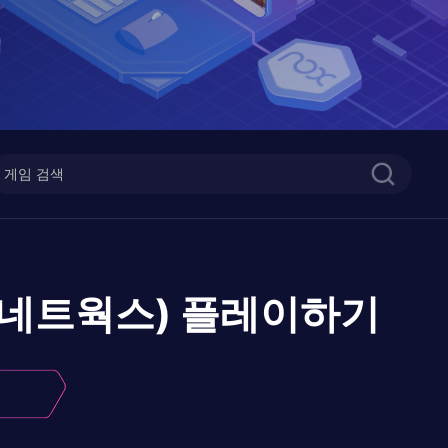
융네트웍스)
플레이하기