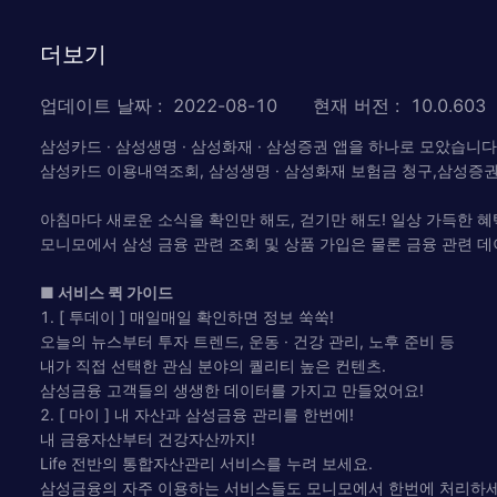
더보기
업데이트 날짜
:
2022-08-10
현재 버전
:
10.0.603
삼성카드 · 삼성생명 · 삼성화재 · 삼성증권 앱을 하나로 모았습니다
삼성카드 이용내역조회, 삼성생명 · 삼성화재 보험금 청구,삼성증
아침마다 새로운 소식을 확인만 해도, 걷기만 해도! 일상 가득한 혜
모니모에서 삼성 금융 관련 조회 및 상품 가입은 물론 금융 관련 
■ 서비스 퀵 가이드
1. [ 투데이 ] 매일매일 확인하면 정보 쑥쑥!
오늘의 뉴스부터 투자 트렌드, 운동 · 건강 관리, 노후 준비 등
내가 직접 선택한 관심 분야의 퀄리티 높은 컨텐츠.
삼성금융 고객들의 생생한 데이터를 가지고 만들었어요!
2. [ 마이 ] 내 자산과 삼성금융 관리를 한번에!
내 금융자산부터 건강자산까지!
Life 전반의 통합자산관리 서비스를 누려 보세요.
삼성금융의 자주 이용하는 서비스들도 모니모에서 한번에 처리하세