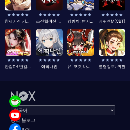
창세기전 키우기
조선협객전 클래식
킹방치: 빵지의 제왕
레퀴엠M(CBT)
반갑다! 반갑삼국지
에픽나인
뮤: 포켓 나이츠
열혈강호: 귀환
공식 블로그
공식 카페