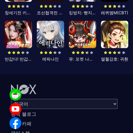
창세기전 키우기
조선협객전 클래식
킹방치: 빵지의 제왕
레퀴엠M(CBT)
반갑다! 반갑삼국지
에픽나인
뮤: 포켓 나이츠
열혈강호: 귀환
공식 블로그
공식 카페