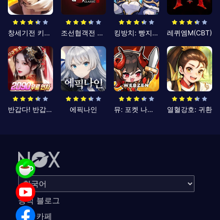
창세기전 키우기
조선협객전 클래식
킹방치: 빵지의 제왕
레퀴엠M(CBT)
반갑다! 반갑삼국지
에픽나인
뮤: 포켓 나이츠
열혈강호: 귀환
공식 블로그
공식 카페