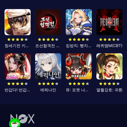
창세기전 키우기
조선협객전 클래식
킹방치: 빵지의 제왕
레퀴엠M(CBT)
반갑다! 반갑삼국지
에픽나인
뮤: 포켓 나이츠
열혈강호: 귀환