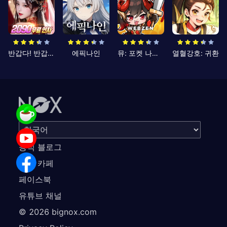
반갑다! 반갑삼국지
에픽나인
뮤: 포켓 나이츠
열혈강호: 귀환
공식 블로그
공식 카페
페이스북
유튜브 채널
©
2026
bignox.com