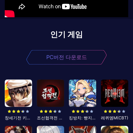
인기 게임
PC버전 다운로드
창세기전 키우기
조선협객전 클래식
킹방치: 빵지의 제왕
레퀴엠M(CBT)