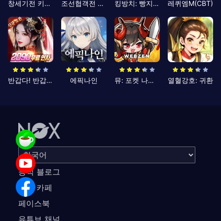
창세기전 키우기
조선협객전 클래식
킹방치: 빵지의 제왕
레퀴엠M(CBT)
반갑다! 반갑삼국지
에픽나인
뮤: 포켓 나이츠
열혈강호: 귀환
공식 블로그
공식 카페
페이스북
유튜브 채널