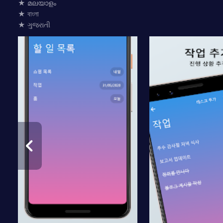
★ മലയാളം
★ বাংলা
★ ગુજરાતી