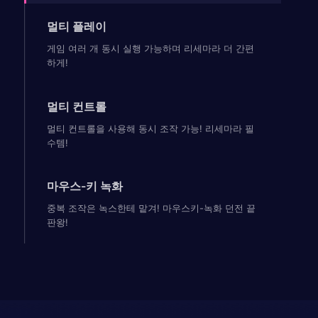
멀티 플레이
게임 여러 개 동시 실행 가능하며 리세마라 더 간편
하게!
멀티 컨트롤
멀티 컨트롤을 사용해 동시 조작 가능! 리세마라 필
수템!
마우스-키 녹화
중복 조작은 녹스한테 맡겨! 마우스키-녹화 던전 끝
판왕!