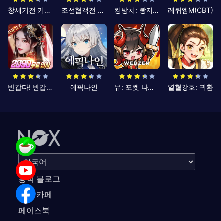
창세기전 키우기
조선협객전 클래식
킹방치: 빵지의 제왕
레퀴엠M(CBT)
반갑다! 반갑삼국지
에픽나인
뮤: 포켓 나이츠
열혈강호: 귀환
공식 블로그
공식 카페
페이스북