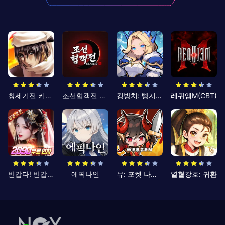
창세기전 키우기
조선협객전 클래식
킹방치: 빵지의 제왕
레퀴엠M(CBT)
반갑다! 반갑삼국지
에픽나인
뮤: 포켓 나이츠
열혈강호: 귀환