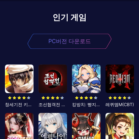
인기 게임
PC버전 다운로드
창세기전 키우기
조선협객전 클래식
킹방치: 빵지의 제왕
레퀴엠M(CBT)