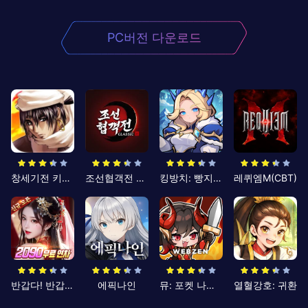
PC버전 다운로드
창세기전 키우기
조선협객전 클래식
킹방치: 빵지의 제왕
레퀴엠M(CBT)
반갑다! 반갑삼국지
에픽나인
뮤: 포켓 나이츠
열혈강호: 귀환