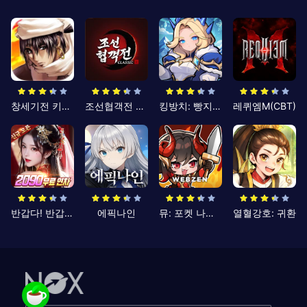
창세기전 키우기
조선협객전 클래식
킹방치: 빵지의 제왕
레퀴엠M(CBT)
반갑다! 반갑삼국지
에픽나인
뮤: 포켓 나이츠
열혈강호: 귀환