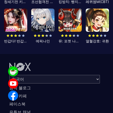
창세기전 키우기
조선협객전 클래식
킹방치: 빵지의 제왕
레퀴엠M(CBT)
반갑다! 반갑삼국지
에픽나인
뮤: 포켓 나이츠
열혈강호: 귀환
공식 블로그
공식 카페
페이스북
유튜브 채널