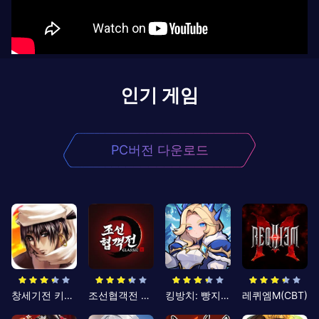
인기 게임
PC버전 다운로드
창세기전 키우기
조선협객전 클래식
킹방치: 빵지의 제왕
레퀴엠M(CBT)