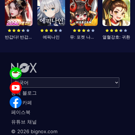
반갑다! 반갑삼국지
에픽나인
뮤: 포켓 나이츠
열혈강호: 귀환
공식 블로그
공식 카페
페이스북
유튜브 채널
©
2026
bignox.com