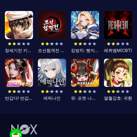
창세기전 키우기
조선협객전 클래식
킹방치: 빵지의 제왕
레퀴엠M(CBT)
반갑다! 반갑삼국지
에픽나인
뮤: 포켓 나이츠
열혈강호: 귀환