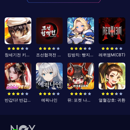
창세기전 키우기
조선협객전 클래식
킹방치: 빵지의 제왕
레퀴엠M(CBT)
반갑다! 반갑삼국지
에픽나인
뮤: 포켓 나이츠
열혈강호: 귀환