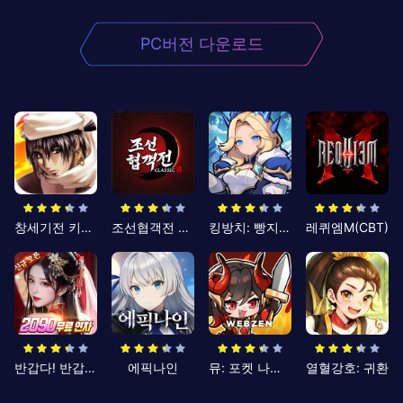
PC버전 다운로드
창세기전 키우기
조선협객전 클래식
킹방치: 빵지의 제왕
레퀴엠M(CBT)
반갑다! 반갑삼국지
에픽나인
뮤: 포켓 나이츠
열혈강호: 귀환