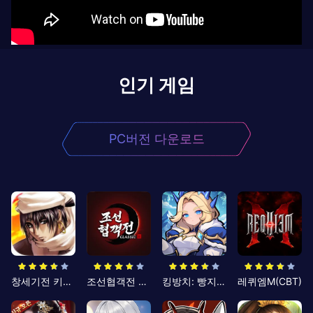
인기 게임
PC버전 다운로드
창세기전 키우기
조선협객전 클래식
킹방치: 빵지의 제왕
레퀴엠M(CBT)