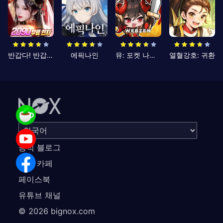
반갑다! 반갑삼국지
에픽나인
뮤: 포켓 나이츠
열혈강호: 귀환
공식 블로그
공식 카페
페이스북
유튜브 채널
©
2026
bignox.com