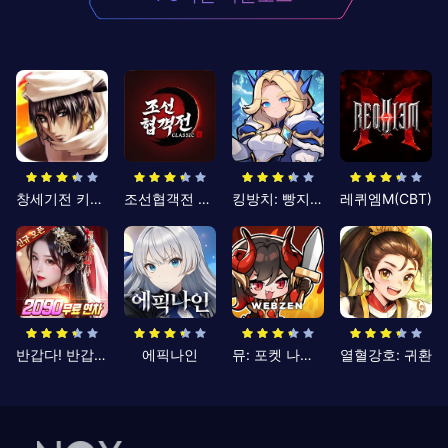
창세기전 키우기
조선협객전 클래식
킹방치: 빵지의 제왕
레퀴엠M(CBT)
반갑다! 반갑삼국지
에픽나인
뮤: 포켓 나이츠
열혈강호: 귀환