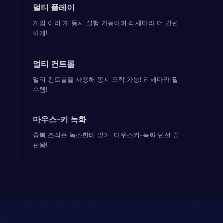
멀티 플레이
게임 여러 개 동시 실행 가능하며 리세마라 더 간편
하게!
멀티 컨트롤
멀티 컨트롤을 사용해 동시 조작 가능! 리세마라 필
수템!
마우스-키 녹화
중복 조작은 녹스한테 맡겨! 마우스키-녹화 던전 끝
판왕!