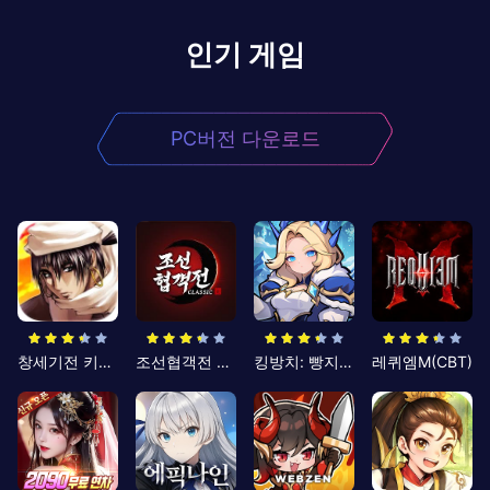
인기 게임
PC버전 다운로드
창세기전 키우기
조선협객전 클래식
킹방치: 빵지의 제왕
레퀴엠M(CBT)