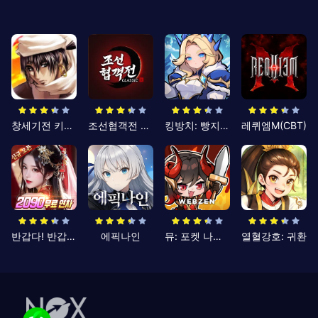
창세기전 키우기
조선협객전 클래식
킹방치: 빵지의 제왕
레퀴엠M(CBT)
반갑다! 반갑삼국지
에픽나인
뮤: 포켓 나이츠
열혈강호: 귀환