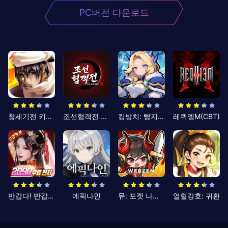
PC버전 다운로드
창세기전 키우기
조선협객전 클래식
킹방치: 빵지의 제왕
레퀴엠M(CBT)
반갑다! 반갑삼국지
에픽나인
뮤: 포켓 나이츠
열혈강호: 귀환