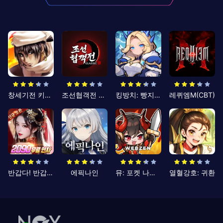
창세기전 키우기
조선협객전 클래식
킹방치: 빵지의 제왕
레퀴엠M(CBT)
반갑다! 반갑삼국지
에픽나인
뮤: 포켓 나이츠
열혈강호: 귀환