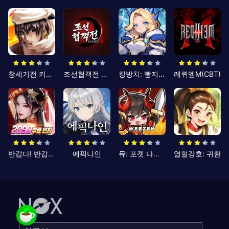
창세기전 키우기
조선협객전 클래식
킹방치: 빵지의 제왕
레퀴엠M(CBT)
반갑다! 반갑삼국지
에픽나인
뮤: 포켓 나이츠
열혈강호: 귀환