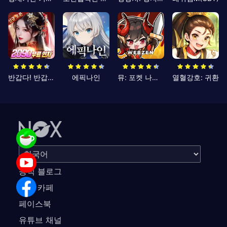
반갑다! 반갑삼국지
에픽나인
뮤: 포켓 나이츠
열혈강호: 귀환
공식 블로그
공식 카페
페이스북
유튜브 채널