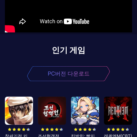
인기 게임
PC버전 다운로드
창세기전 키우기
조선협객전 클래식
킹방치: 빵지의 제왕
레퀴엠M(CBT)