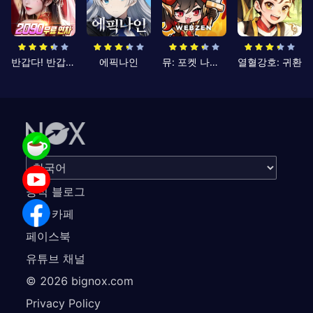
반갑다! 반갑삼국지
에픽나인
뮤: 포켓 나이츠
열혈강호: 귀환
공식 블로그
공식 카페
페이스북
유튜브 채널
©
2026
bignox.com
Privacy Policy