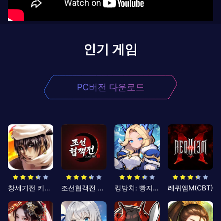
인기 게임
PC버전 다운로드
창세기전 키우기
조선협객전 클래식
킹방치: 빵지의 제왕
레퀴엠M(CBT)