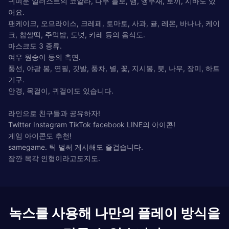
귀여운 일러스트의 코알라, 나무 늘보, 뱀, 앵무새, 토끼, 시바도 있
어요.
팬케이크, 오므라이스, 크레페, 토마토, 사과, 귤, 레몬, 바나나, 케이
크, 찹쌀떡, 주먹밥, 도넛, 카레 등의 음식도.
마스크도 3 종류.
여우 원숭이 등의 측면.
풍선, 야광 봉, 연필, 깃발, 풍차, 별, 꽃, 지시봉, 붓, 나무, 장미, 하트
기구.
안경, 목걸이, 귀걸이도 있습니다.
라인으로 친구들과 공유하자!
Twitter Instagram TikTok facebook LINE의 아이콘!
게임 아이콘도 추천!
samegame. 틱 벌써 게시해도 즐겁습니다.
잠깐 목각 인형이라고도지도.
녹스를 사용해 나만의 플레이 방식을