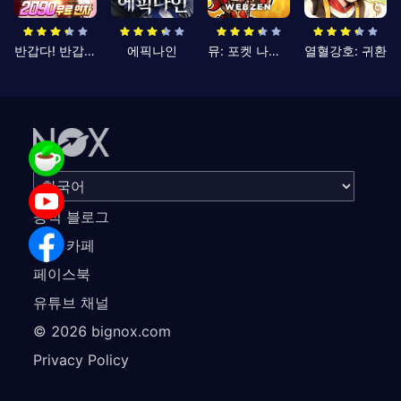
반갑다! 반갑삼국지
에픽나인
뮤: 포켓 나이츠
열혈강호: 귀환
공식 블로그
공식 카페
페이스북
유튜브 채널
©
2026
bignox.com
Privacy Policy