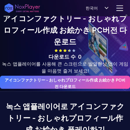
한국어
アイコンファクトリー - おしゃれプ
ロフィール作成 お絵かき
PC버전 다
운로드
다운로드 수
0
녹스 앱플레이어를 사용해 큰 스크린으로 발열현상 없이 게임
을 마음껏 즐겨 보세요!
アイコンファクトリー - おしゃれプロフィール作成 お絵かき PC버
전 다운로드
녹스 앱플레이어로
アイコンファク
トリー - おしゃれプロフィール作
成 お絵かき
플레이하기