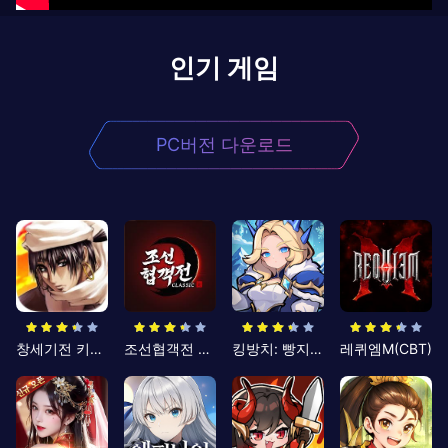
인기 게임
PC버전 다운로드
창세기전 키우기
조선협객전 클래식
킹방치: 빵지의 제왕
레퀴엠M(CBT)