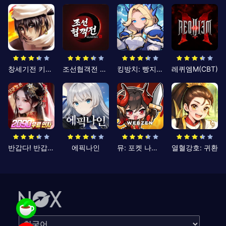
창세기전 키우기
조선협객전 클래식
킹방치: 빵지의 제왕
레퀴엠M(CBT)
반갑다! 반갑삼국지
에픽나인
뮤: 포켓 나이츠
열혈강호: 귀환