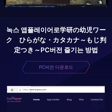
녹스 앱플레이어로
学研の幼児ワー
ク ひらがな・カタカナ～もじ判
定つき～
PC버전 즐기는 방법
PC버전 다운로드