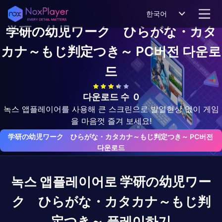
한국어
学研の幼児ワーク ひらがな・カタ
カナ～もじ判定つき～
PC버전 다운로
드
다운로드 수
0
녹스 앱플레이어를 사용해 큰 스크린으로 발열현상 없이 게임
을 마음껏 즐겨 보세요!
学研の幼児ワーク　ひらがな・カタカナ～もじ判定つき～ PC버전 
다운로드
녹스 앱플레이어로
学研の幼児ワー
ク ひらがな・カタカナ～もじ判
定つき～
플레이하기