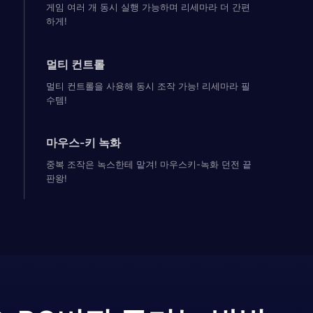
게임 여러 개 동시 실행 가능하며 리세마라 더 간편
하게!
멀티 컨트롤
멀티 컨트롤을 사용해 동시 조작 가능! 리세마라 필
수템!
마우스-키 녹화
중복 조작은 녹스한테 맡겨! 마우스키-녹화 던전 끝
판왕!