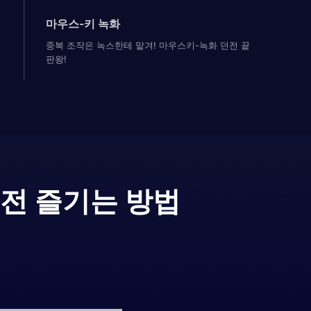
마우스-키 녹화
중복 조작은 녹스한테 맡겨! 마우스키-녹화 던전 끝
판왕!
버전 즐기는 방법