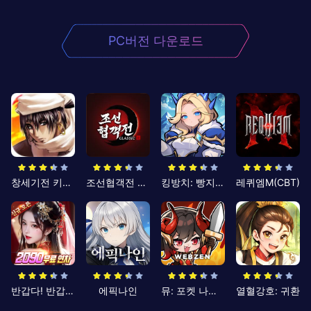
PC버전 다운로드
창세기전 키우기
조선협객전 클래식
킹방치: 빵지의 제왕
레퀴엠M(CBT)
반갑다! 반갑삼국지
에픽나인
뮤: 포켓 나이츠
열혈강호: 귀환