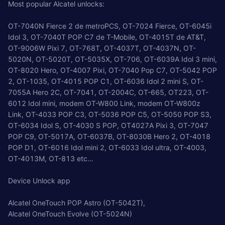
Most popular Alcatel unlocks:
OT-7040N Fierce 2 de metroPCS, OT-7024 Fierce, OT-6045i
Idol 3, OT-7040T POP C7 de T-Mobile, OT-4015T de AT&T,
OT-9006W Pixi 7, OT-768T, OT-4037T, OT-4037N, OT-
5020N, OT-5020T, OT-5035X, OT-706, OT-6039A Idol 3 mini,
OT-8020 Hero, OT-4007 Pixi, OT-7040 Pop C7, OT-5042 POP
2, OT-1035, OT-4015 POP C1, OT-6036 Idol 2 mini S, OT-
7055A Hero 2C, OT-7041, OT-2004C, OT-665, OT223, OT-
6012 Idol mini, modem OT-W800 Link, modem OT-W800z
Link, OT-4033 POP C3, OT-5036 POP C5, OT-5050 POP S3,
OT-6034 Idol S, OT-4030 S POP, OT4027A Pixi 3, OT-7047
POP C9, OT-5017A, OT-6037B, OT-8030B Hero 2, OT-4018
POP D1, OT-6016 Idol mini 2, OT-6033 Idol ultra, OT-4003,
OT-4013M, OT-813 etc…
Device Unlock app
Alcatel OneTouch POP Astro (OT-5042T),
Alcatel OneTouch Evolve (OT-5024N)