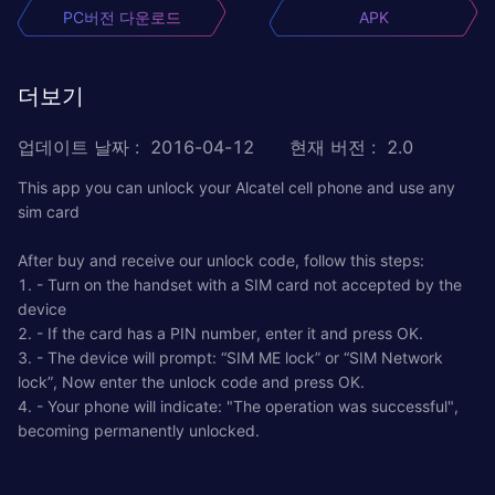
PC버전 다운로드
APK
더보기
업데이트 날짜
:
2016-04-12
현재 버전
:
2.0
This app you can unlock your Alcatel cell phone and use any
sim card
After buy and receive our unlock code, follow this steps:
1. - Turn on the handset with a SIM card not accepted by the
device
2. - If the card has a PIN number, enter it and press OK.
3. - The device will prompt: “SIM ME lock” or “SIM Network
lock”, Now enter the unlock code and press OK.
4. - Your phone will indicate: "The operation was successful",
becoming permanently unlocked.