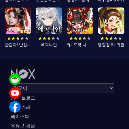
반갑다! 반갑삼국지
에픽나인
뮤: 포켓 나이츠
열혈강호: 귀환
공식 블로그
공식 카페
페이스북
유튜브 채널