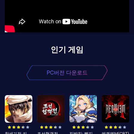
인기 게임
PC버전 다운로드
창세기전 키우기
조선협객전 클래식
킹방치: 빵지의 제왕
레퀴엠M(CBT)