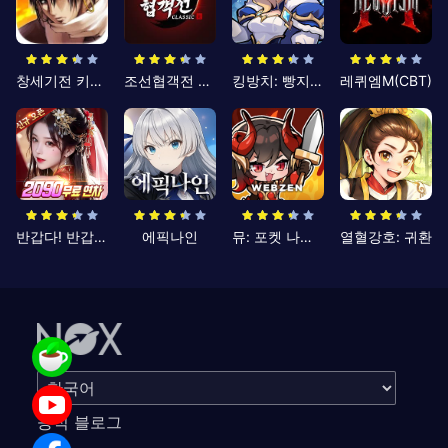
창세기전 키우기
조선협객전 클래식
킹방치: 빵지의 제왕
레퀴엠M(CBT)
반갑다! 반갑삼국지
에픽나인
뮤: 포켓 나이츠
열혈강호: 귀환
공식 블로그