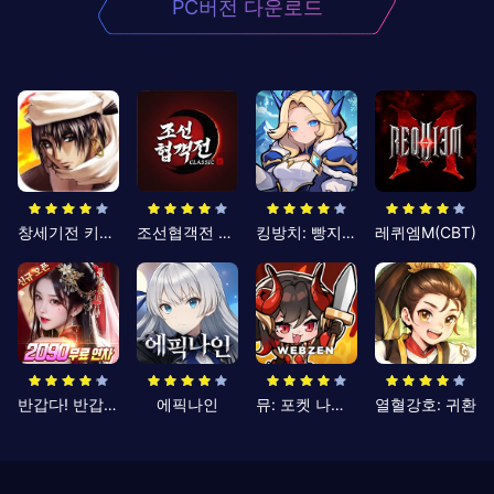
PC버전 다운로드
창세기전 키우기
조선협객전 클래식
킹방치: 빵지의 제왕
레퀴엠M(CBT)
반갑다! 반갑삼국지
에픽나인
뮤: 포켓 나이츠
열혈강호: 귀환