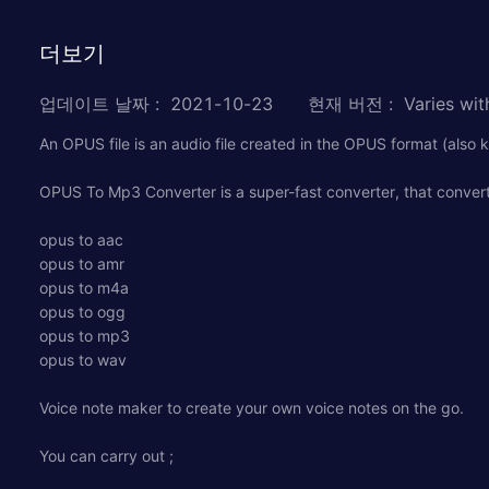
더보기
업데이트 날짜
:
2021-10-23
현재 버전
:
Varies wit
An OPUS file is an audio file created in the OPUS format (also 
OPUS To Mp3 Converter is a super-fast converter, that converts 
opus to aac
opus to amr
opus to m4a
opus to ogg
opus to mp3
opus to wav
Voice note maker to create your own voice notes on the go.
You can carry out ;