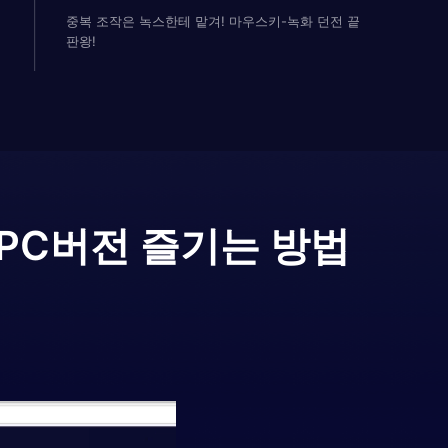
중복 조작은 녹스한테 맡겨! 마우스키-녹화 던전 끝
판왕!
PC버전 즐기는 방법