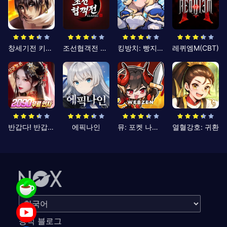
창세기전 키우기
조선협객전 클래식
킹방치: 빵지의 제왕
레퀴엠M(CBT)
반갑다! 반갑삼국지
에픽나인
뮤: 포켓 나이츠
열혈강호: 귀환
공식 블로그