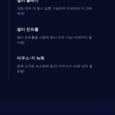
멀티 플레이
게임 여러 개 동시 실행 가능하며 리세마라 더 간편
하게!
멀티 컨트롤
멀티 컨트롤을 사용해 동시 조작 가능! 리세마라 필
수템!
마우스-키 녹화
중복 조작은 녹스한테 맡겨! 마우스키-녹화 던전 끝
판왕!