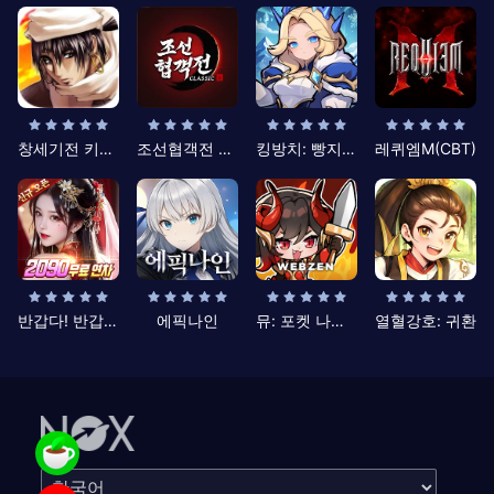
창세기전 키우기
조선협객전 클래식
킹방치: 빵지의 제왕
레퀴엠M(CBT)
반갑다! 반갑삼국지
에픽나인
뮤: 포켓 나이츠
열혈강호: 귀환