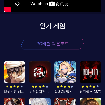
인기 게임
PC버전 다운로드
창세기전 키우기
조선협객전 클래식
킹방치: 빵지의 제왕
레퀴엠M(CBT)