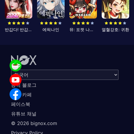
반갑다! 반갑삼국지
에픽나인
뮤: 포켓 나이츠
열혈강호: 귀환
공식 블로그
공식 카페
페이스북
유튜브 채널
©
2026
bignox.com
Privacy Policy