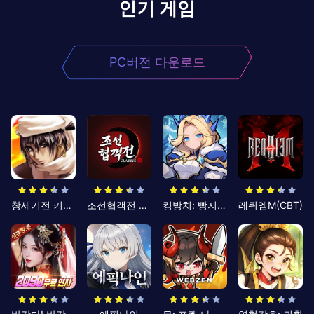
인기 게임
PC버전 다운로드
창세기전 키우기
조선협객전 클래식
킹방치: 빵지의 제왕
레퀴엠M(CBT)