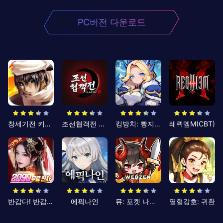
PC버전 다운로드
창세기전 키우기
조선협객전 클래식
킹방치: 빵지의 제왕
레퀴엠M(CBT)
반갑다! 반갑삼국지
에픽나인
뮤: 포켓 나이츠
열혈강호: 귀환