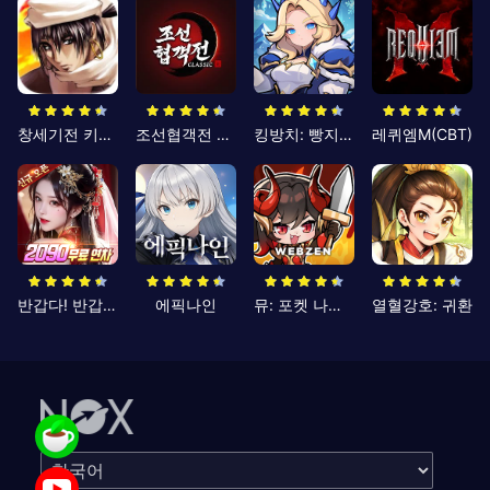
창세기전 키우기
조선협객전 클래식
킹방치: 빵지의 제왕
레퀴엠M(CBT)
반갑다! 반갑삼국지
에픽나인
뮤: 포켓 나이츠
열혈강호: 귀환