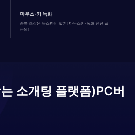
마우스-키 녹화
중복 조작은 녹스한테 맡겨! 마우스키-녹화 던전 끝
판왕!
받는 소개팅 플랫폼)
PC버