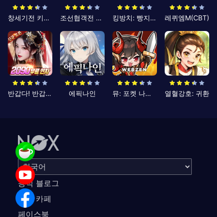
창세기전 키우기
조선협객전 클래식
킹방치: 빵지의 제왕
레퀴엠M(CBT)
반갑다! 반갑삼국지
에픽나인
뮤: 포켓 나이츠
열혈강호: 귀환
공식 블로그
공식 카페
페이스북