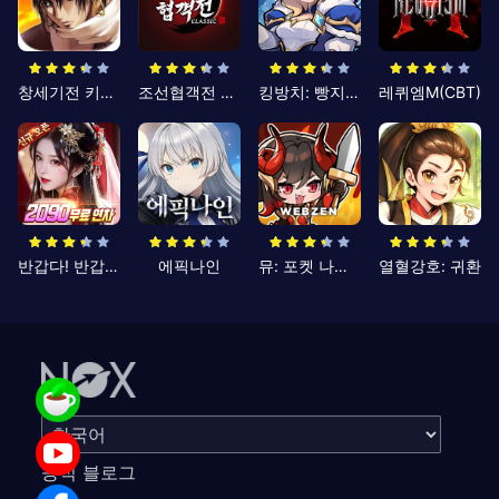
창세기전 키우기
조선협객전 클래식
킹방치: 빵지의 제왕
레퀴엠M(CBT)
반갑다! 반갑삼국지
에픽나인
뮤: 포켓 나이츠
열혈강호: 귀환
공식 블로그