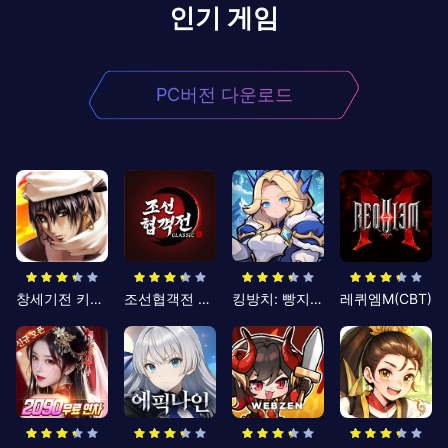
인기 게임
PC버전 다운로드
창세기전 키우기
조선협객전 클래식
킹방치: 빵지의 제왕
레퀴엠M(CBT)