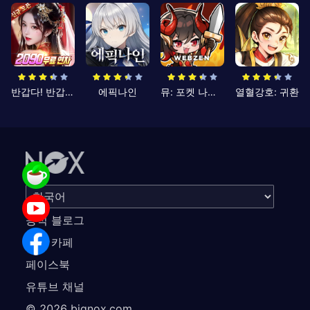
반갑다! 반갑삼국지
에픽나인
뮤: 포켓 나이츠
열혈강호: 귀환
공식 블로그
공식 카페
페이스북
유튜브 채널
©
2026
bignox.com