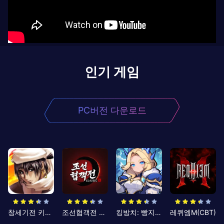
인기 게임
PC버전 다운로드
창세기전 키우기
조선협객전 클래식
킹방치: 빵지의 제왕
레퀴엠M(CBT)