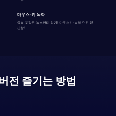
마우스-키 녹화
중복 조작은 녹스한테 맡겨! 마우스키-녹화 던전 끝
판왕!
C버전 즐기는 방법